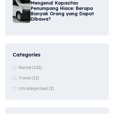
Mengenal Kapasitas
Penumpang Hiace: Berapa
Banyak Orang yang Dapat
Dibawa?
Categories
Rental
(102)
Travel
(22)
Uncategorized
(2)