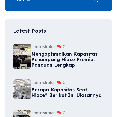
Latest Posts
administrator
0
Mengoptimalkan Kapasitas
Penumpang Hiace Premio:
Panduan Lengkap
administrator
0
Berapa Kapasitas Seat
Hiace? Berikut Ini Ulasannya
administrator
0