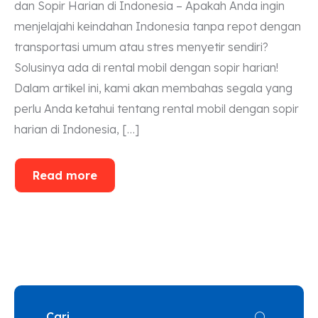
dan Sopir Harian di Indonesia – Apakah Anda ingin
menjelajahi keindahan Indonesia tanpa repot dengan
transportasi umum atau stres menyetir sendiri?
Solusinya ada di rental mobil dengan sopir harian!
Dalam artikel ini, kami akan membahas segala yang
perlu Anda ketahui tentang rental mobil dengan sopir
harian di Indonesia, […]
Read more