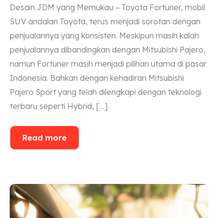
Desain JDM yang Memukau – Toyota Fortuner, mobil
SUV andalan Toyota, terus menjadi sorotan dengan
penjualannya yang konsisten. Meskipun masih kalah
penjualannya dibandingkan dengan Mitsubishi Pajero,
namun Fortuner masih menjadi pilihan utama di pasar
Indonesia. Bahkan dengan kehadiran Mitsubishi
Pajero Sport yang telah dilengkapi dengan teknologi
terbaru seperti Hybrid, […]
Read more