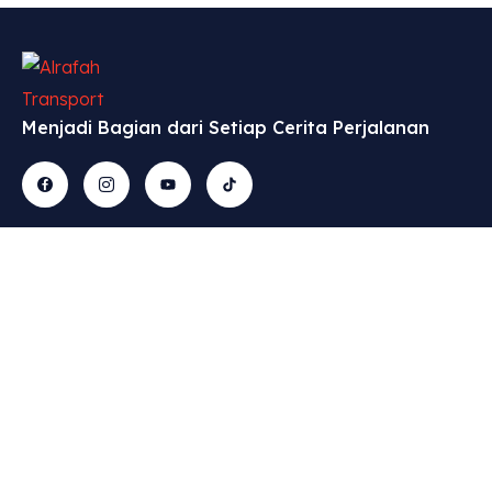
Menjadi Bagian dari Setiap Cerita Perjalanan
Kontak
Link
Galeri
Newslette
Jl
Homepage
Subscribe
Kalimanggis
our
Tentang
Raya RT 01
newsletter
Blog
RW 03
to get our