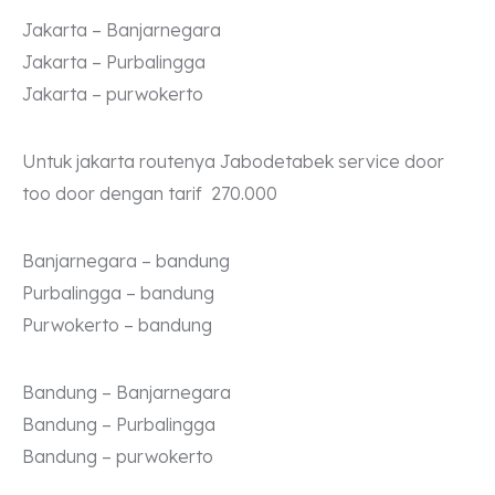
Jakarta – Banjarnegara
Jakarta – Purbalingga
Jakarta – purwokerto
Untuk jakarta routenya Jabodetabek service door
too door dengan tarif 270.000
Banjarnegara – bandung
Purbalingga – bandung
Purwokerto – bandung
Bandung – Banjarnegara
Bandung – Purbalingga
Bandung – purwokerto