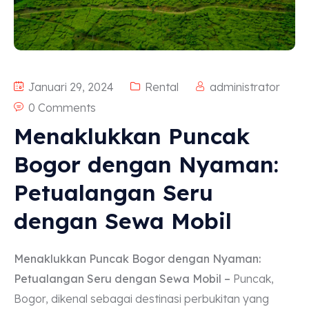
Januari 29, 2024
Rental
administrator
0 Comments
Menaklukkan Puncak
Bogor dengan Nyaman:
Petualangan Seru
dengan Sewa Mobil
Menaklukkan Puncak Bogor dengan Nyaman:
Petualangan Seru dengan Sewa Mobil –
Puncak,
Bogor, dikenal sebagai destinasi perbukitan yang