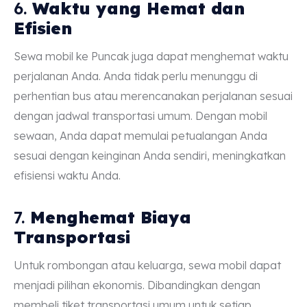
6.
Waktu yang Hemat dan
Efisien
Sewa mobil ke Puncak juga dapat menghemat waktu
perjalanan Anda. Anda tidak perlu menunggu di
perhentian bus atau merencanakan perjalanan sesuai
dengan jadwal transportasi umum. Dengan mobil
sewaan, Anda dapat memulai petualangan Anda
sesuai dengan keinginan Anda sendiri, meningkatkan
efisiensi waktu Anda.
7.
Menghemat Biaya
Transportasi
Untuk rombongan atau keluarga, sewa mobil dapat
menjadi pilihan ekonomis. Dibandingkan dengan
membeli tiket transportasi umum untuk setiap