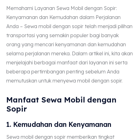
Memahami Layanan Sewa Mobil dengan Sopir:
Kenyamanan dan Kemudahan dalam Perjalanan
Anda – Sewa mobil dengan sopir telah menjadi pilihan
transportasi yang semakin populer bagi banyak
orang yang mencari kenyamanan dan kemudahan
selama perjalanan mereka. Dalam artikel ini, kita akan
menjelajahi berbagai manfaat dari layanan ini serta
beberapa pertimbangan penting sebelum Anda
memutuskan untuk menyewa mobil dengan sopir.
Manfaat Sewa Mobil dengan
Sopir
1. Kemudahan dan Kenyamanan
Sewa mobil dengan sopir memberikan tingkat