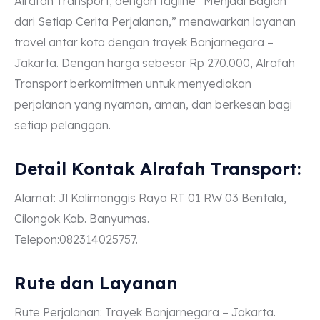
Alrafah Transport, dengan tagline “Menjadi Bagian
dari Setiap Cerita Perjalanan,” menawarkan layanan
travel antar kota dengan trayek Banjarnegara –
Jakarta. Dengan harga sebesar Rp 270.000, Alrafah
Transport berkomitmen untuk menyediakan
perjalanan yang nyaman, aman, dan berkesan bagi
setiap pelanggan.
Detail Kontak Alrafah Transport:
Alamat: Jl Kalimanggis Raya RT 01 RW 03 Bentala,
Cilongok Kab. Banyumas.
Telepon:082314025757.
Rute dan Layanan
Rute Perjalanan: Trayek Banjarnegara – Jakarta.