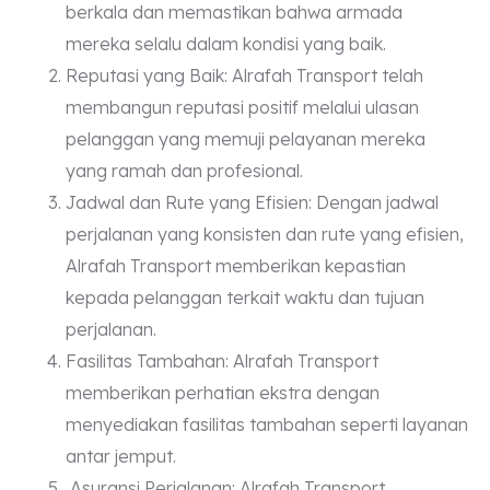
berkala dan memastikan bahwa armada
mereka selalu dalam kondisi yang baik.
Reputasi yang Baik: Alrafah Transport telah
membangun reputasi positif melalui ulasan
pelanggan yang memuji pelayanan mereka
yang ramah dan profesional.
Jadwal dan Rute yang Efisien: Dengan jadwal
perjalanan yang konsisten dan rute yang efisien,
Alrafah Transport memberikan kepastian
kepada pelanggan terkait waktu dan tujuan
perjalanan.
Fasilitas Tambahan: Alrafah Transport
memberikan perhatian ekstra dengan
menyediakan fasilitas tambahan seperti layanan
antar jemput.
Asuransi Perjalanan: Alrafah Transport