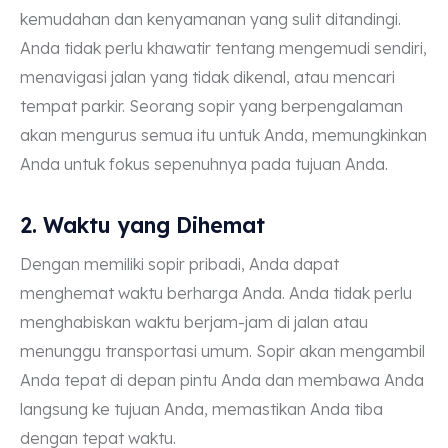
kemudahan dan kenyamanan yang sulit ditandingi.
Anda tidak perlu khawatir tentang mengemudi sendiri,
menavigasi jalan yang tidak dikenal, atau mencari
tempat parkir. Seorang sopir yang berpengalaman
akan mengurus semua itu untuk Anda, memungkinkan
Anda untuk fokus sepenuhnya pada tujuan Anda.
2. Waktu yang Dihemat
Dengan memiliki sopir pribadi, Anda dapat
menghemat waktu berharga Anda. Anda tidak perlu
menghabiskan waktu berjam-jam di jalan atau
menunggu transportasi umum. Sopir akan mengambil
Anda tepat di depan pintu Anda dan membawa Anda
langsung ke tujuan Anda, memastikan Anda tiba
dengan tepat waktu.