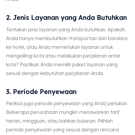
2. Jenis Layanan yang Anda Butuhkan
Tentukan jenis layanan yang Anda butuhkan. Apakah
Anda hanya membutuhkan transportasi dari bandara
ke hotel, atau Anda memerlukan layanan untuk
mengelilingi kota atau melakukan perjalanan antar
kota? Pastikan Anda memilih paket layanan yang
sesuai dengan kebutuhan perjalanan Anda.
3. Periode Penyewaan
Periksa juga periode penyewaan yang Anda perlukan.
Beberapa perusahaan mungkin menawarkan tarif
harian, mingguan, atau bahkan bulanan. Pilihlah
periode penyewaan yang sesuai dengan rencana