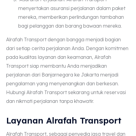
menyertakan asuransi perjalanan dalam paket
mereka, memberikan perlindungan tambahan
bagi pelanggan dan barang bawaan mereka.
Alrafah Transport dengan bangga menjadi bagian
dari setiap cerita perjalanan Anda. Dengan komitmen
pada kualitas layanan dan keamanan, Alrafah
Transport siap membantu Anda menjadikan
perjalanan dari Banjarnegara ke Jakarta menjadi
pengalaman yang menyenangkan dan berkesan.
Hubungi Alrafah Transport sekarang untuk reservasi
dan nikmati perjalanan tanpa khawatir.
Layanan Alrafah Transport
Alrafah Transport, sebagai penyedia jasa travel dan