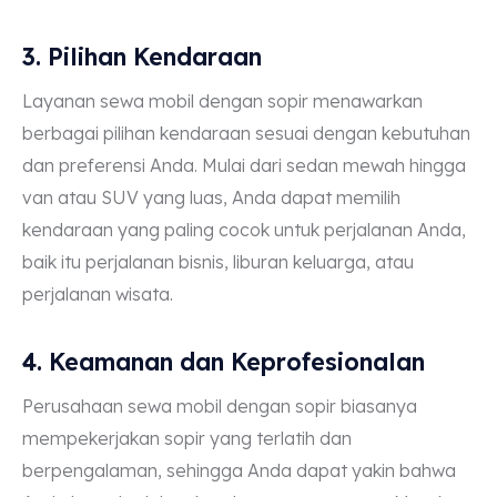
3. Pilihan Kendaraan
Layanan sewa mobil dengan sopir menawarkan
berbagai pilihan kendaraan sesuai dengan kebutuhan
dan preferensi Anda. Mulai dari sedan mewah hingga
van atau SUV yang luas, Anda dapat memilih
kendaraan yang paling cocok untuk perjalanan Anda,
baik itu perjalanan bisnis, liburan keluarga, atau
perjalanan wisata.
4. Keamanan dan Keprofesionalan
Perusahaan sewa mobil dengan sopir biasanya
mempekerjakan sopir yang terlatih dan
berpengalaman, sehingga Anda dapat yakin bahwa