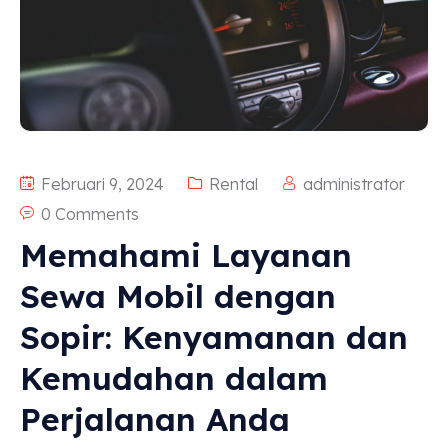
Februari 9, 2024
Rental
administrator
0 Comments
Memahami Layanan
Sewa Mobil dengan
Sopir: Kenyamanan dan
Kemudahan dalam
Perjalanan Anda