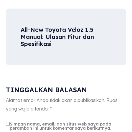
All-New Toyota Veloz 1.5
Manual: Ulasan Fitur dan
Spesifikasi
TINGGALKAN BALASAN
Alamat email Anda tidak akan dipublikasikan.
Ruas
yang wajib ditandai
*
Simpan nama, email, dan situs web saya pada
peramban ini untuk komentar saya berikutnya.