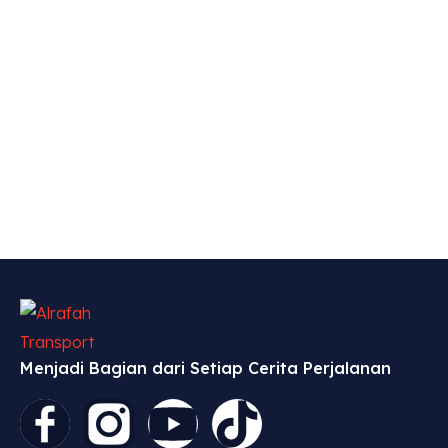
Menjadi Bagian dari Setiap Cerita Perjalanan