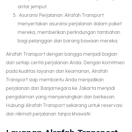
antar jemput.
Asuransi Perjalanan: Alrafah Transport
menyertakan asuransi perjalanan dalam paket
mereka, memberikan perlindungan tambahan
bagi pelanggan dan barang bawaan mereka.
Alrafah Transport dengan bangga menjadi bagian
dari setiap cerita perjalanan Anda. Dengan komitmen
pada kualitas layanan dan keamanan, Alrafah
Transport siap membantu Anda menjadikan
perjalanan dari Banjarnegara ke Jakarta menjadi
pengalaman yang menyenangkan dan berkesan.
Hubungi Alrafah Transport sekarang untuk reservasi
dan nikmati perjalanan tanpa khawatir.