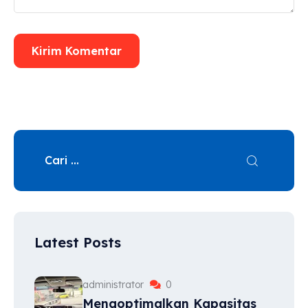
Latest Posts
administrator
0
Mengoptimalkan Kapasitas