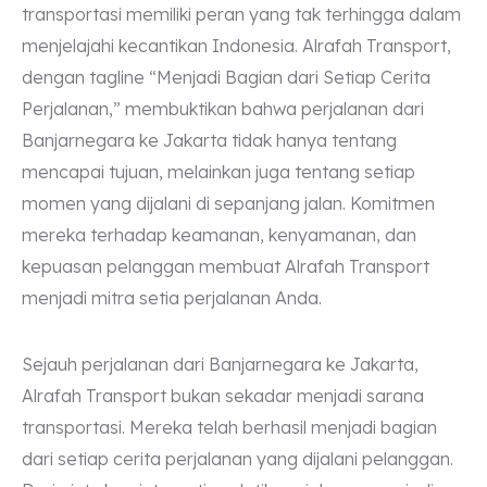
transportasi memiliki peran yang tak terhingga dalam
menjelajahi kecantikan Indonesia. Alrafah Transport,
dengan tagline “Menjadi Bagian dari Setiap Cerita
Perjalanan,” membuktikan bahwa perjalanan dari
Banjarnegara ke Jakarta tidak hanya tentang
mencapai tujuan, melainkan juga tentang setiap
momen yang dijalani di sepanjang jalan. Komitmen
mereka terhadap keamanan, kenyamanan, dan
kepuasan pelanggan membuat Alrafah Transport
menjadi mitra setia perjalanan Anda.
Sejauh perjalanan dari Banjarnegara ke Jakarta,
Alrafah Transport bukan sekadar menjadi sarana
transportasi. Mereka telah berhasil menjadi bagian
dari setiap cerita perjalanan yang dijalani pelanggan.