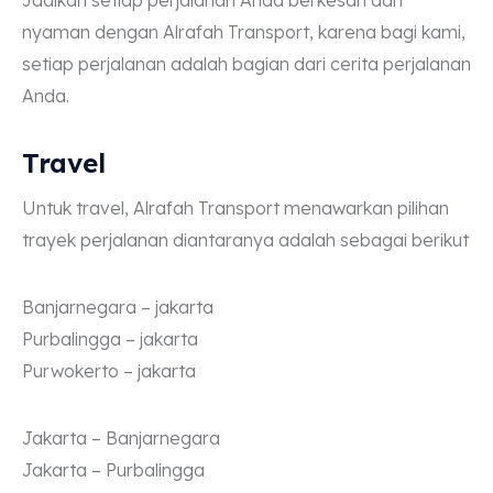
Jadikan setiap perjalanan Anda berkesan dan
nyaman dengan Alrafah Transport, karena bagi kami,
setiap perjalanan adalah bagian dari cerita perjalanan
Anda.
Travel
Untuk travel, Alrafah Transport menawarkan pilihan
trayek perjalanan diantaranya adalah sebagai berikut
Banjarnegara – jakarta
Purbalingga – jakarta
Purwokerto – jakarta
Jakarta – Banjarnegara
Jakarta – Purbalingga