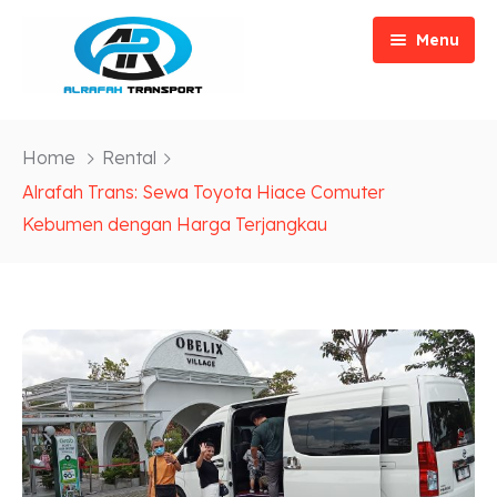
Menu
Home
Home
Rental
Tentang
Alrafah Trans: Sewa Toyota Hiace Comuter
Kebumen dengan Harga Terjangkau
Layanan
Blog
Rental Mobil
FAQs
Rute Travel
Galeri
Kontak