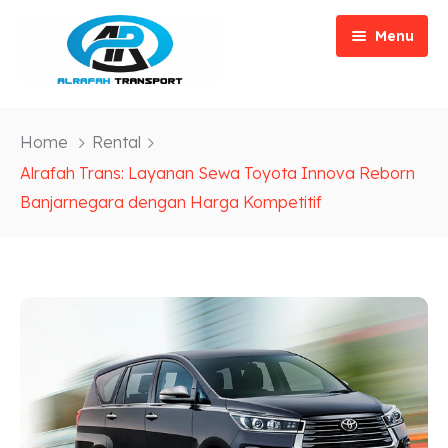
Menu
Home
Home
Rental
Tentang
Alrafah Trans: Layanan Sewa Toyota Innova Reborn
Banjarnegara dengan Harga Kompetitif
Layanan
Blog
Rental Mobil
FAQs
Rute Travel
Galeri
Kontak